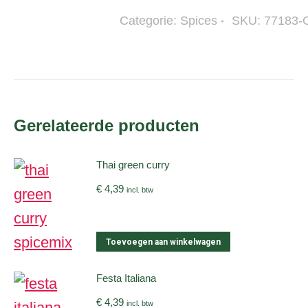
Categorie:
Spices
SKU:
77183-
Gerelateerde producten
Thai green curry
€
4,39
incl. btw
Toevoegen aan winkelwagen
Festa Italiana
€
4,39
incl. btw